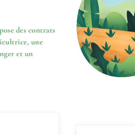
pose des contrats
icultrice, une
anger et un
s