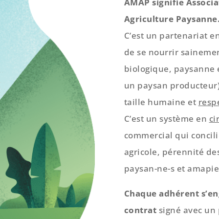
AMAP signifie Associa
Agriculture Paysanne
C’est un partenariat e
de se nourrir sainemen
biologique, paysanne e
un paysan producteur). 
taille humaine et
resp
C’est un système en
ci
commercial qui concili
agricole, pérennité des
paysan-ne-s et amapie
Chaque adhérent s’en
contrat
signé avec un 