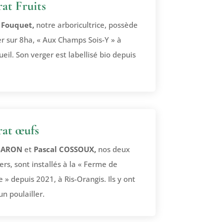
at Fruits
 Fouquet,
notre arboricultrice, possède
r sur 8ha, « Aux Champs Sois-Y » à
il. Son verger est labellisé bio depuis
at œufs
 BARON
et
Pascal COSSOUX,
nos deux
rs, sont installés à la « Ferme de
e » depuis 2021, à Ris-Orangis. Ils y ont
un poulailler.